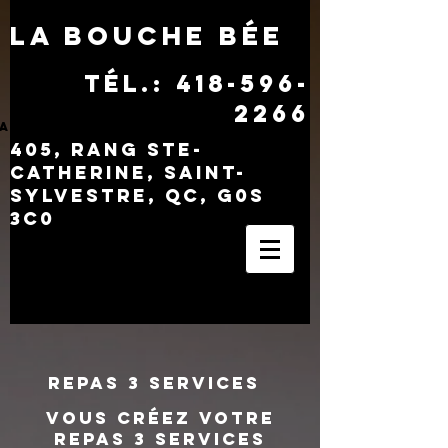
LA BOUCHE BÉE
tél.:
418-596-
2266
Histoire
Accueil
Menus
Photos
405, rang Ste-
Catherine, Saint-
Sylvestre, QC, G0S
3C0​
REPAS 3 SERVICES
vous créez votre
repas 3 services