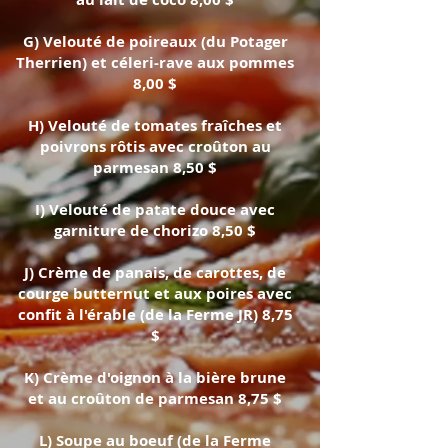
G) Velouté de poireaux (du Potager
Therrien) et céleri-rave aux pommes
8,00 $
H) Velouté de tomates fraîches et
poivrons rôtis avec croûton au
parmesan 8,50 $
I) Velouté de patate douce avec
garniture de chorizo 8,50 $
J) Crème de panais, de carottes, de
courge butternut et aux poires avec
confit à l'érable (de la Ferme JR) 8,75
$
K) Crème d'oignon à la bière brune
et au croûton de parmesan 8,75 $
L) Soupe au boeuf (de la Ferme