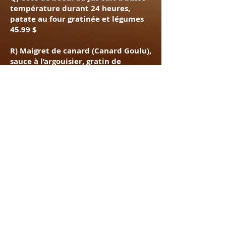
température durant 24 heures,
patate au four gratinée et légumes
45.99 $
R) Maigret de canard (Canard Goulu),
sauce à l’argouisier, gratin de
pommes de terre au fromage Louis
Cyr, bouquet de légumes 46.99 $
CHOIX DE DESSERTS
TAXES & POURBOIRE NON-INCLUS
-----------------------------------
***Café, thé, tisane***
A) Gâteau d’anniversaire (vanille ou
chocolat ou érable) 7.25 $
B) Pouding aux bleuets et au
chocolat avec crème glacée 7.25 $