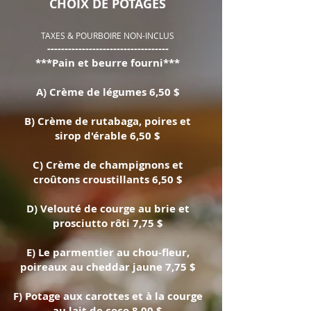
CHOIX DE POTAGES
TAXES & POURBOIRE NON-INCLUS
-----------------------------------
***Pain et beurre fourni***
A) Crème de légumes 6,50 $
B) Crème de rutabaga, poires et
sirop d'érable 6,50 $
C) Crème de champignons et
croûtons croustillants 6,50 $
D) Velouté de courge au brie et
prosciutto rôti 7,75 $
E) Le parmentier au chou-fleur,
poireaux au cheddar jaune 7,75 $
F) Potage aux carottes et à la courge
au lait de coco 8,00 $