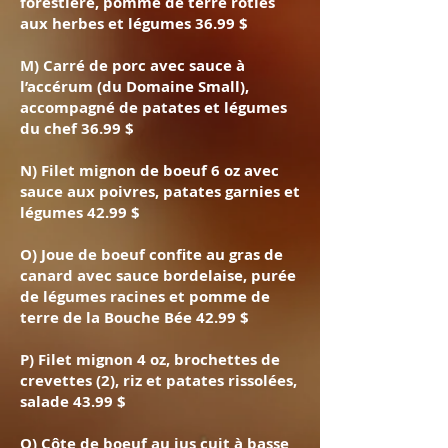
forestière, pomme de terre rôties
aux herbes et légumes 36.99 $
M) Carré de porc avec sauce à
l’accérum (du Domaine Small),
accompagné de patates et légumes
du chef 36.99 $
N) Filet mignon de boeuf 6 oz avec
sauce aux poivres, patates garnies et
légumes 42.99 $
O) Joue de boeuf confite au gras de
canard avec sauce bordelaise, purée
de légumes racines et pomme de
terre de la Bouche Bée 42.99 $
P) Filet mignon 4 oz, brochettes de
crevettes (2), riz et patates rissolées,
salade 43.99 $
Q) Côte de boeuf au jus cuit à basse