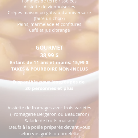
Pommes de terre rissolées
Assiette de viennoiseries
Crêpes maison ou gâteau d'anniversaire
(faire un choix)
Pains, marmelade et confitures
Café et jus d'orange
GOURMET
38
,99 $
Enfant de 11 ans et moins: 15,99 $
TAXES & POURBOIRE NON-INCLUS
Disponible pour les groupes de
30 personnes et plus
-----------------------------------
Assiette de fromages avec trois variétés
(Fromagerie Bergeron ou Beauceron)
Salade de fruits maison
Oeufs à la poêle préparés devant vous
selon vos goûts ou omelette