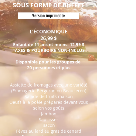
SOUS FORME DE BUFFET
Version imprimable
L'ÉCONOMIQUE
26,
99 $
Enfant de 11 ans et moins: 12,99 $
TAXES & POURBOIRE NO
N-INCLUS
Disponible pour les groupes de
20 personnes et plus
-----------------------------------
Assiette de fromages avec une variété
(Fromagerie Bergeron ou Beauceron)
Salade de fruits maison
Oeufs à la poêle préparés devant vous
selon vos goûts
Jambon
Saucisses
Bacon
Fèves au lard au gras de canard