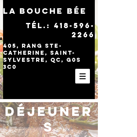
LA BOUCHE BÉE
tél.:
418-596-
2266
Histoire
Accueil
Menus
Photos
405, rang Ste-
Catherine, Saint-
Sylvestre, QC, G0S
3C0​
DÉJEUNER
S